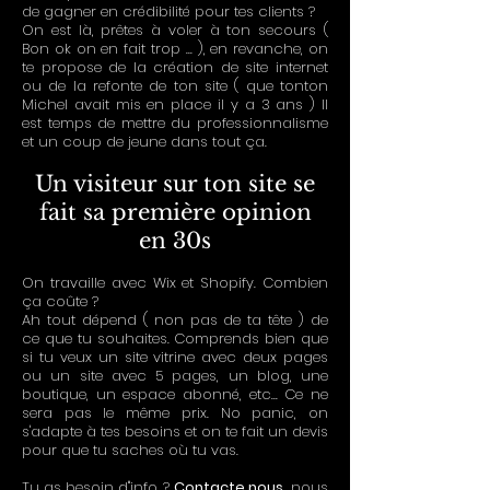
de gagner en crédibilité pour tes clients ?
On est là, prêtes à voler à ton secours (
Bon ok on en fait trop ... ), en revanche, on
te propose de la création de site internet
ou de la refonte de ton site ( que tonton
Michel avait mis en place il y a 3 ans ) Il
est temps de mettre du professionnalisme
et un coup de jeune dans tout ça.
Un visiteur sur ton site se
fait sa première opinion
en 30s
On travaille avec Wix et Shopify. Combien
ça coûte ?
Ah tout dépend ( non pas de ta tête ) de
ce que tu souhaites. Comprends bien que
si tu veux un site vitrine avec deux pages
ou un site avec 5 pages, un blog, une
boutique, un espace abonné, etc... Ce ne
sera pas le même prix. No panic, on
s'adapte à tes besoins et on te fait un devis
pour que tu saches où tu vas.
Tu as besoin d''info ?
Contacte nous,
nous