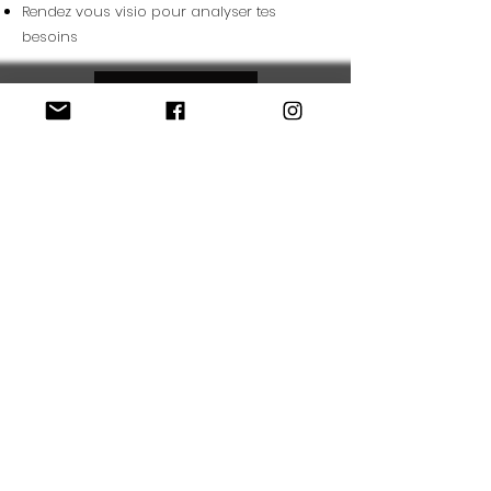
Rendez vous visio pour analyser tes
besoins
OBTENIR UN DEVIS
06 65 64 89 12