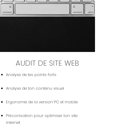
AUDIT DE SITE WEB
Analyse de tes points forts
Analyse de ton contenu visuel
Ergonomie de la version PC et mobile
Préconisation pour optimiser ton site
internet