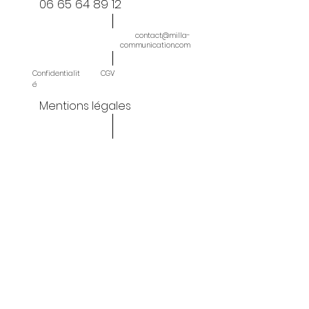
06 65 64 89 12
contact@milla-
communication.com
Confidentialit
CGV
é
Mentions légales