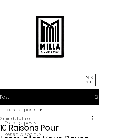
ME
NU
Post
Tous les posts
2 min de lecture
Tous les posts
10 Raisons Pour
Réseaux sociaux