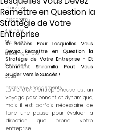
Lesquelles Vous Devez
Interviews
Remettre en Question la
Instagram
Stratégie de Votre
Business
Entreprise
Site internet
10 Raisons Pour Lesquelles Vous 
Devez Remettre en Question la 
shooting photo
Stratégie de Votre Entreprise - Et 
Facebook
Comment Shiromilla Peut Vous 
Guider Vers le Succès !
outils
Initiatives & Engagements
La vie d'une entrepreneuse est un 
voyage passionnant et dynamique, 
mais il est parfois nécessaire de 
faire une pause pour évaluer la 
direction que prend votre 
entreprise. 