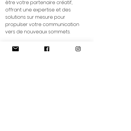
être votre partenaire créatif, 
offrant une expertise et des 
solutions sur mesure pour 
propulser votre communication 
vers de nouveaux sommets. 
Contactez-nous 
pour discuter de 
la manière dont nous pouvons 
travailler ensemble pour faire 
briller votre message. Shiromilla, 
votre allié en communication pour 
des idées fraîches et des résultats 
exceptionnels.
Réseaux sociaux
Business