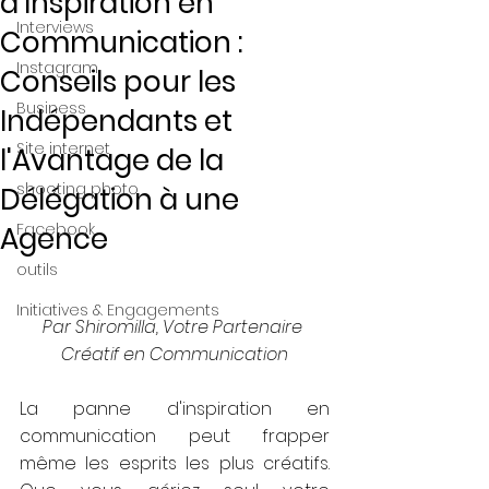
d'Inspiration en
Interviews
Communication :
Instagram
Conseils pour les
Business
Indépendants et
Site internet
l'Avantage de la
shooting photo
Délégation à une
Facebook
Agence
outils
Initiatives & Engagements
Par Shiromilla, Votre Partenaire 
Créatif en Communication
La panne d'inspiration en 
communication peut frapper 
même les esprits les plus créatifs. 