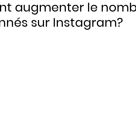
t augmenter le nomb
nnés sur Instagram?
ents