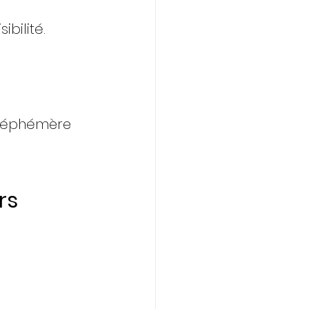
 
bilité.
u éphémère 
rs