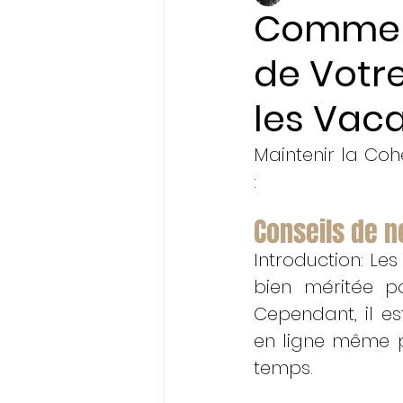
Comment
de Votr
Initiatives & Engagem
les Vac
Maintenir la Co
: 
Conseils de 
Introduction: Le
bien méritée po
Cependant, il es
en ligne même p
temps. 