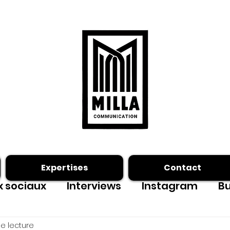
Expertises
Contact
 sociaux
Interviews
Instagram
Bu
ing photo
Facebook
outils
e lecture