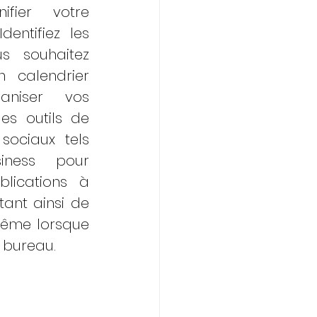
fier votre 
entifiez les 
s souhaitez 
 calendrier 
aniser vos 
des outils de 
ociaux tels 
ness pour 
ications à 
ant ainsi de 
même lorsque 
e bureau.