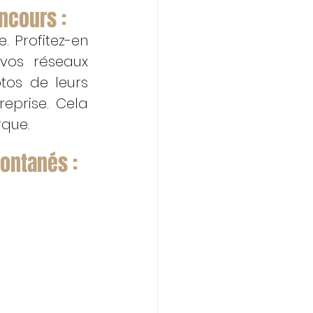
ncours :
 Profitez-en 
vos réseaux 
os de leurs 
eprise. Cela 
rque.
pontanés :