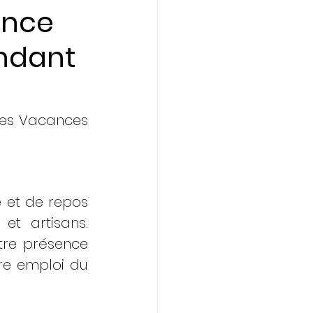
ence
endant
les Vacances 
 et de repos 
t artisans. 
tre présence 
e emploi du 