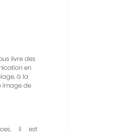
us livre des 
nication en 
lage, à la 
e image de 
es, il est 