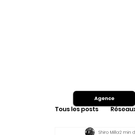
Agence
Tous les posts
Réseaux
Site internet
shoot
Shiro Milla
2 min d