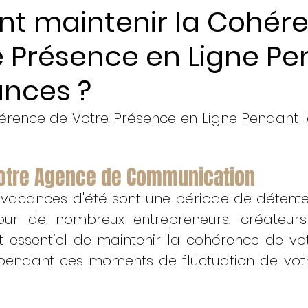
 maintenir la Cohér
e Présence en Ligne P
ents
ances ?
hérence de Votre Présence en Ligne Pendant 
notre Agence de Communication
s vacances d'été sont une période de détente
ur de nombreux entrepreneurs, créateurs e
t essentiel de maintenir la cohérence de vo
endant ces moments de fluctuation de votr