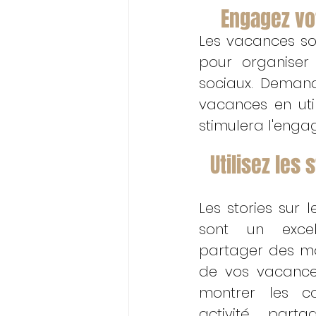
Engagez vo
Les vacances son
pour organiser 
sociaux. Demand
vacances en util
stimulera l'enga
Utilisez les
Les stories sur l
sont un exce
partager des m
de vos vacances.
montrer les co
activité, parta