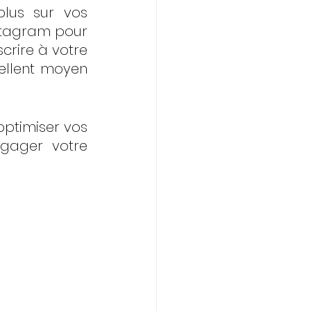
lus sur vos 
nstagram pour 
crire à votre 
cellent moyen 
ptimiser vos 
gager votre 