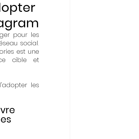
dopter
stagram
ger pour les 
seau social. 
ories est une 
e cible et 
'adopter les 
ivre
ies