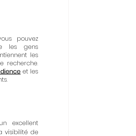
vous pouvez 
e les gens 
tiennent les 
 recherche. 
udience
 et les 
ts.
n excellent 
isibilité de 