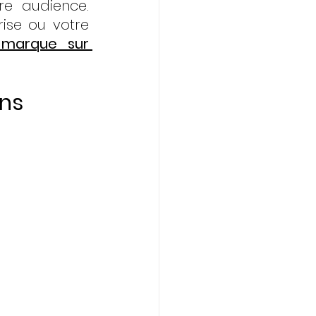
e audience. 
rise ou votre 
 marque sur 
ons