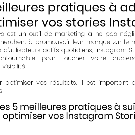
illeures pratiques à a
imiser vos stories In
ents
es est un outil de marketing à ne pas négli
cherchent à promouvoir leur marque sur le ré
 d'utilisateurs actifs quotidiens, Instagram St
ontournable pour toucher votre audienc
isibilité. 
optimiser vos résultats, il est important d
s.
les 5 meilleures pratiques à su
r optimiser vos Instagram Stor