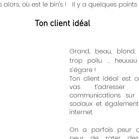
 alors, où est le bin’s !   Il y a quelques points 
Ton client idéal 
Grand, beau, blond, 
trop poilu …. heuuuu 
s’égare !
Ton client idéal est ce
vas t’adresser 
communications sur 
sociaux et également 
internet. 
On a parfois peur de
peur de rater des