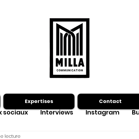
Expertises
Contact
 sociaux
Interviews
Instagram
Bu
ing photo
Facebook
outils
e lecture