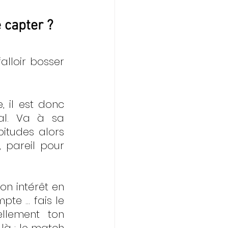
 capter ?
falloir bosser 
 il est donc 
al. Va à sa 
itudes alors 
pareil pour 
n intérêt en 
te … fais le 
llement ton 