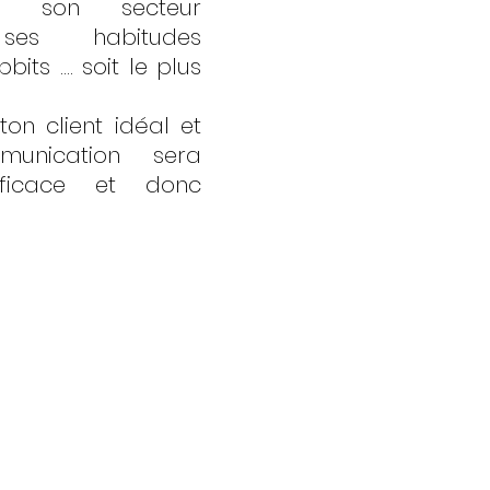
, son secteur 
 ses habitudes 
its …. soit le plus 
on client idéal et 
unication sera 
ficace et donc 