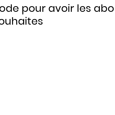
ode pour avoir les ab
souhaites
ents