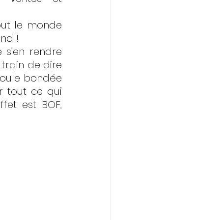
out le monde 
nd ! 
s’en rendre 
rain de dire 
oule bondée 
r tout ce qui 
fet est BOF, 