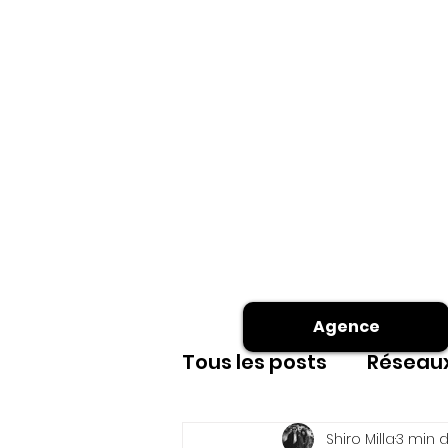
Agence
Tous les posts
Réseaux
Site internet
shoot
Shiro Milla
3 min d