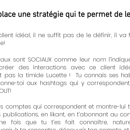
lace une stratégie qui te permet de le
lient idéal, il ne suffit pas de le définir, il va 
e!
iaux sont SOCIAUX comme leur nom l’indique,
réer des interactions avec ce client idé
it pas la timide Lucette !  Tu connais ses hab
onne-toi aux hashtags qui y correspondent, 
TOUT! 
les comptes qui correspondent et montre-lui to
ublications, en likant, en t’abonnant au comp
e fois que tu t’es fait connaître, nature