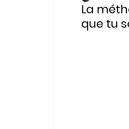
La méth
que tu 
Initiatives & Engagem