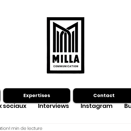
Expertises
Contact
 sociaux
Interviews
Instagram
Bu
ing photo
Facebook
outils
tion
1 min de lecture