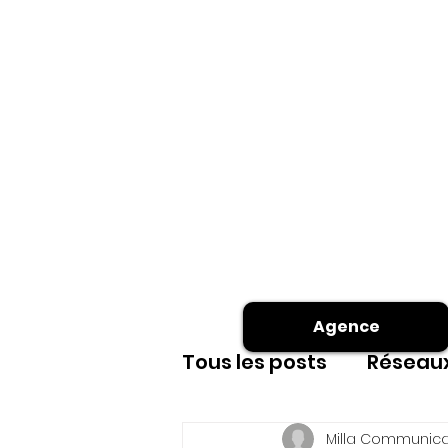
Agence
Tous les posts
Réseaux
Site internet
shoot
Milla Communica