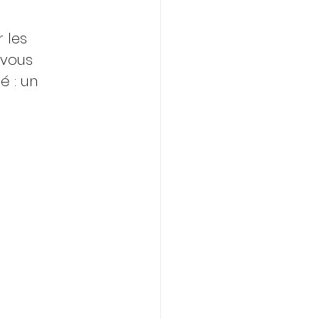
 les 
 vous 
é : un 