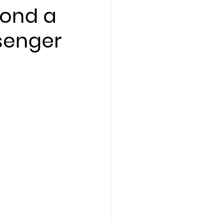
pond a
senger