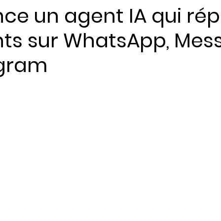
nce un agent IA qui ré
ents sur WhatsApp, Mes
ents
agram