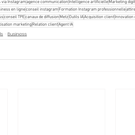
 via Instagram
agence communication
Intelligence artificielle
Marketing digit
iness en ligne
conseil instagram
Formation Instagram professionnelle
attir
ss
conseil TPE
canaux de diffusion
Metz
Outils IA
Acquisition client
Innovation 
isation marketing
Relation client
Agent IA
ls
Business