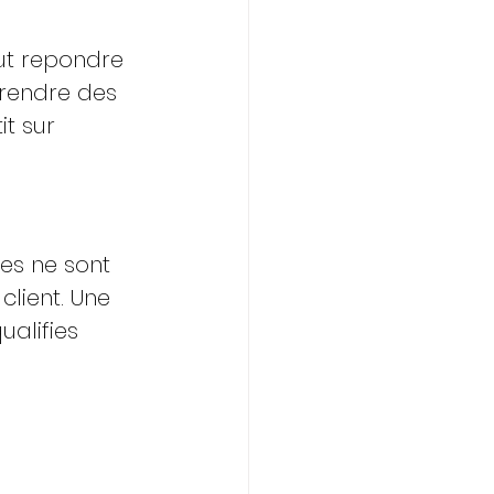
ut repondre 
prendre des 
it sur 
es ne sont 
client. Une 
alifies 