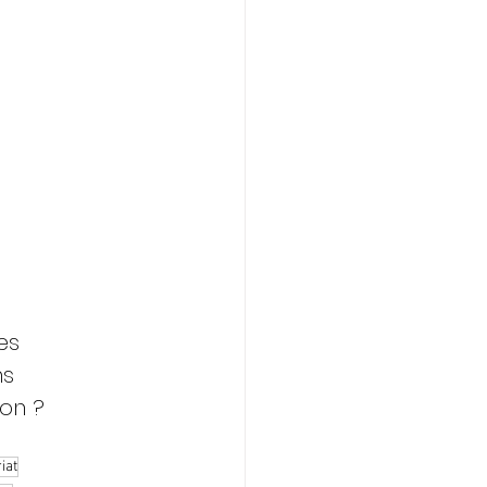
les 
s 
on ? 
iat