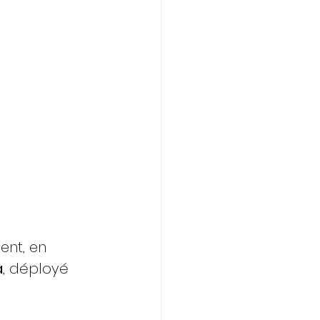
ent, en 
a
, déployé 