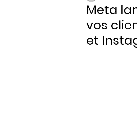
Meta la
vos cli
Initiatives & Engagem
et Inst