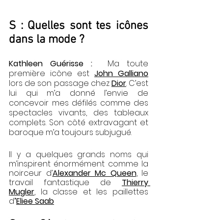
S : Quelles sont tes icônes 
dans la mode ?
Kathleen Guérisse :  
Ma toute 
première icône est 
John Galliano
lors de son passage chez 
Dior
. C’est 
lui qui m’a donné l’envie de 
concevoir mes défilés comme des 
spectacles vivants, des tableaux 
complets. Son côté extravagant et 
baroque m’a toujours subjugué. 
Il y a quelques grands noms qui 
m’inspirent énormément comme la 
noirceur d’
Alexander Mc Queen
, le 
travail fantastique de 
Thierry 
Mugler
, la classe et les paillettes 
d
’
Eliee Saab