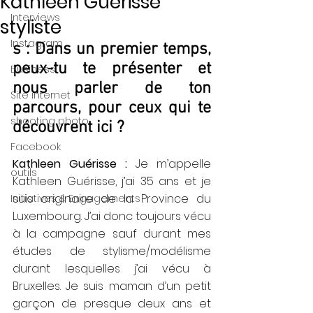
Kathleen Guérisse
Interviews
styliste
Instagram
s : Dans un premier temps, 
peux-tu te présenter et 
Business
nous parler de ton 
Site internet
parcours, pour ceux qui te 
shooting photo
découvrent ici ?
Facebook
Kathleen Guérisse : 
Je m’appelle 
outils
Kathleen Guérisse, j’ai 35 ans et je 
suis originaire de la Province du 
Initiatives & Engagements
Luxembourg. J’ai donc toujours vécu 
à la campagne sauf durant mes 
études de stylisme/modélisme 
durant lesquelles j’ai vécu à 
Bruxelles. Je suis maman d’un petit 
garçon de presque deux ans et 