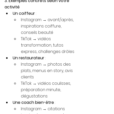
3. Exemples concrets selon votre 
activité
Un coiffeur
 :
Instagram → avant/après, 
inspirations coiffure, 
conseils beauté
TikTok → vidéos 
transformation, tutos 
express, challenges drôles
Un restaurateur
 :
Instagram → photos des 
plats, menus en story, avis 
clients
TikTok → vidéos coulisses, 
préparation minute, 
dégustations
Une coach bien-être
 :
Instagram → citations 