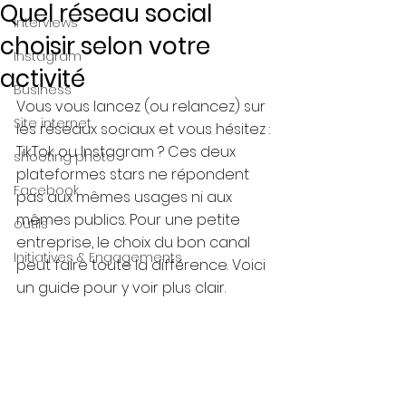
Quel réseau social
Interviews
choisir selon votre
Instagram
activité
Business
Vous vous lancez (ou relancez) sur 
Site internet
les réseaux sociaux et vous hésitez : 
TikTok ou Instagram ? Ces deux 
shooting photo
plateformes stars ne répondent 
Facebook
pas aux mêmes usages ni aux 
mêmes publics. Pour une petite 
outils
entreprise, le choix du bon canal 
Initiatives & Engagements
peut faire toute la différence. Voici 
un guide pour y voir plus clair.