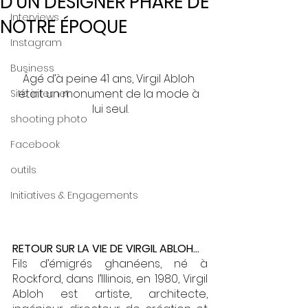
D’UN DESIGNER PHARE DE
Interviews
NOTRE ÉPOQUE
Instagram
Business
Âgé d’à peine 41 ans, Virgil Abloh 
était un monument de la mode à 
Site internet
lui seul.
shooting photo
Facebook
outils
Initiatives & Engagements
RETOUR SUR LA VIE DE VIRGIL ABLOH…
Fils d’émigrés ghanéens, né à 
Rockford, dans l’Illinois, en 1980, Virgil 
Abloh est artiste, architecte, 