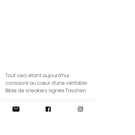
Tout ceci étant aujourd'hui 
consacré au cœur d’une véritable 
Bible de sneakers signée Taschen. 
DERNIER HOMMAGE À CETTE GRANDE 
FIGURE DE LA MODE …
Le 28 novembre dernier, la 
disparition de Virgil Abloh à tout 