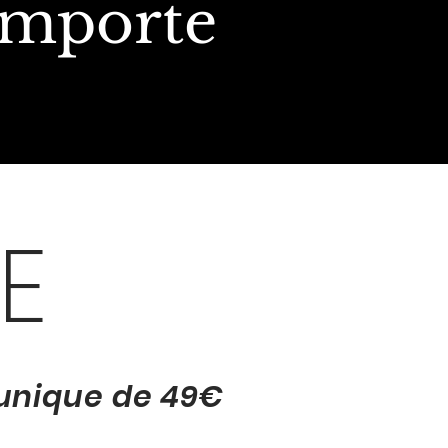
 importe
E
 unique de 49€