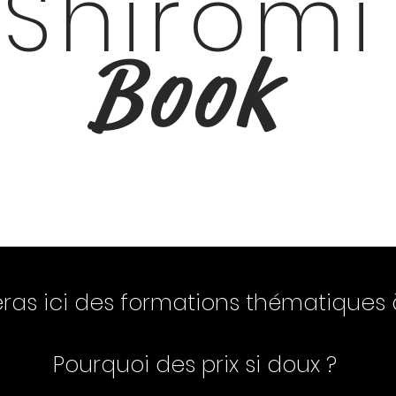
Shiromi
Book
ras ici des formations thématiques à
Pourquoi des prix si doux ?