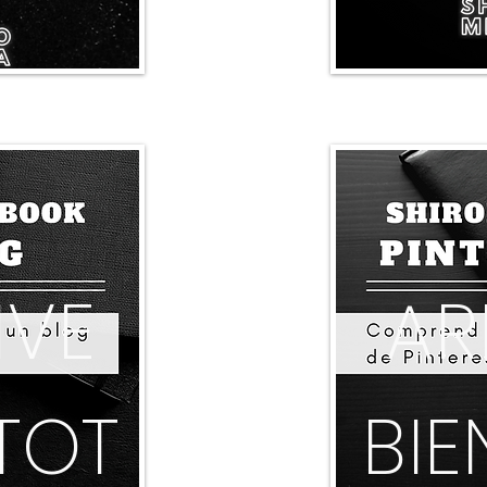
IVE
AR
TOT
BIE