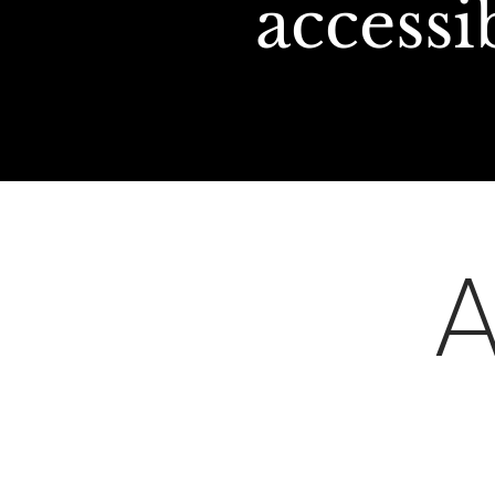
accessi
A