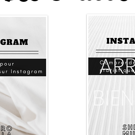
ARR
BIE