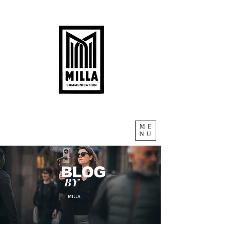
ME
NU
BLOG
BY
MILLA