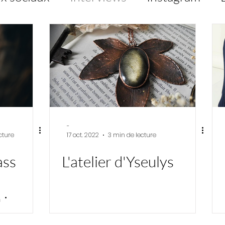
ting photo
Facebook
outils
ments
-
cture
17 oct. 2022
3 min de lecture
ass
L'atelier d'Yseulys
 :
ty