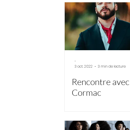
Management,
créativité, rires.
-
3 oct. 2022
3 min de lecture
Rencontre avec
Cormac