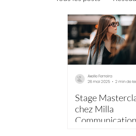
Site internet
shoo
Initiatives & Engage
Axelle Ferreira
28 mai 2025
2 min de le
Stage Mastercl
chez Milla
Communication
entre Communi