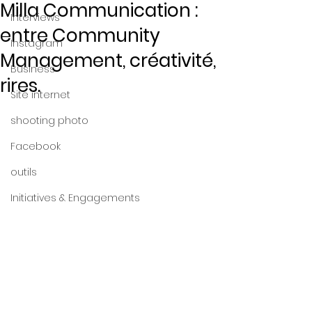
Milla Communication :
Interviews
entre Community
Instagram
Management, créativité,
Business
rires.
Site internet
shooting photo
Facebook
outils
Initiatives & Engagements