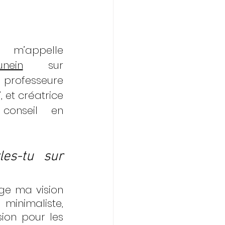
 m’appelle 
nein
 sur 
professeure 
 et créatrice 
conseil en 
es-tu sur 
ge ma vision 
maliste, 
ion pour les 