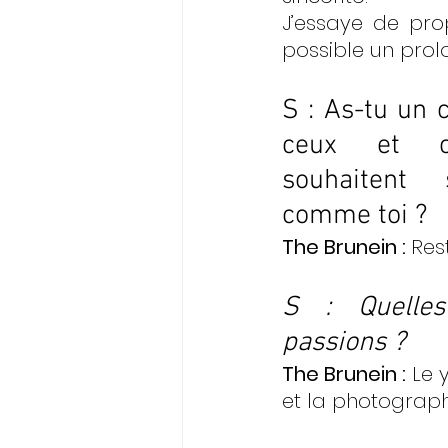
J’essaye de pro
possible un prol
S : As-tu un c
ceux et ce
souhaitent 
comme toi ? 
The Brunein : 
S : Quelles
passions ? 
The Brunein : 
Le 
et la photograph