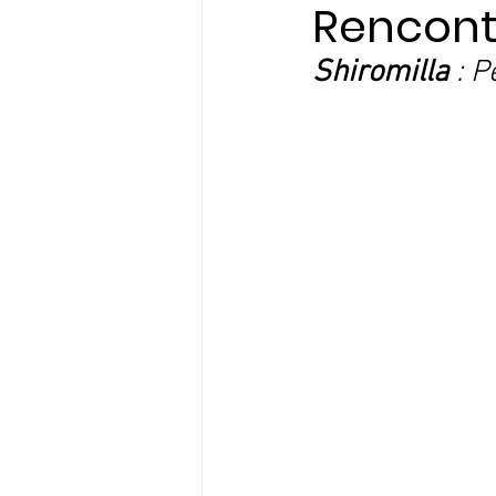
Rencont
Shiromilla 
: P
Initiatives & Engagem