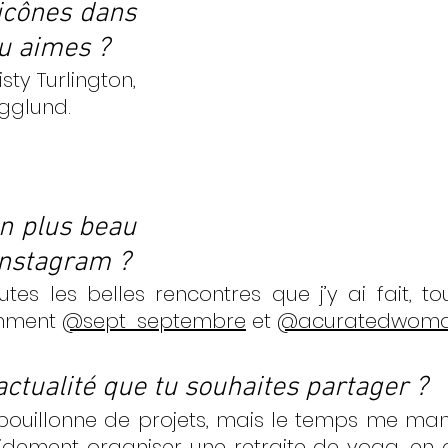
icônes dans 
u aimes ? 
sty Turlington, 
agglund.
on plus beau 
Instagram ? 
utes les belles rencontres que j’y ai fait, to
mment 
@sept_septembre
 et 
@acuratedwom
actualité que tu souhaites partager ? 
bouillonne de projets, mais le temps me manq
idement organiser une retraite de yoga, en 