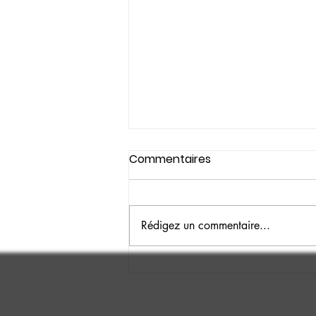
Commentaires
Rédigez un commentaire...
Stage Masterclass chez
Milla Communication :
entre Community