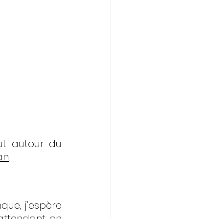
ut autour du 
an
. 
ue, j’espère 
attendant on 