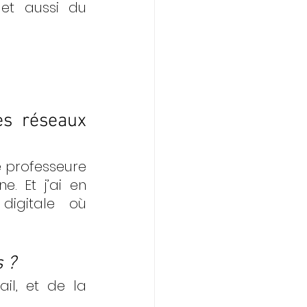
et aussi du 
s réseaux 
 professeure 
 Et j’ai en 
igitale où 
 ?
l, et de la 