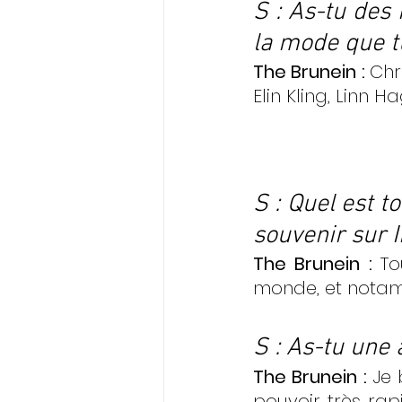
S : As-tu des 
la mode que t
The Brunein : 
Chri
Elin Kling, Linn H
S : Quel est t
souvenir sur 
The Brunein : 
To
monde, et nota
S : As-tu une 
The Brunein : 
Je 
pouvoir très rap