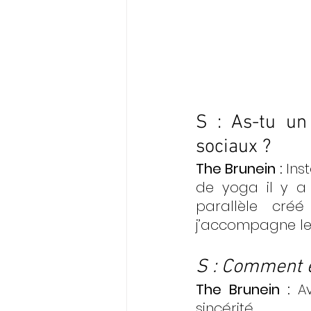
S : As-tu un
sociaux ? 
The Brunein : 
Ins
de yoga il y a 
parallèle cré
j’accompagne les
S : Comment e
The Brunein : 
A
sincérité.