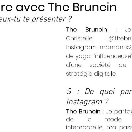
re avec The Brunein
eux-tu te présenter ?
ents
The Brunein : 
Je
Christelle, 
@thebru
Instagram, maman x2, 
de yoga, “influenceuse”,
d’une société de 
stratégie digitale. 
S : De quoi parl
Instagram ? 
The Brunein : 
Je parta
de la mode, mini
intemporelle, ma pass