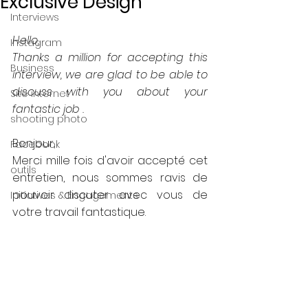
Exclusive Design
Interviews
Hello,
Instagram
Thanks a million for accepting this 
Business
interview, we are glad to be able to 
discuss with you about your 
Site internet
fantastic job .
shooting photo
Bonjour, 
Facebook
Merci mille fois d'avoir accepté cet 
outils
entretien, nous sommes ravis de 
pouvoir discuter avec vous de 
Initiatives & Engagements
votre travail fantastique.