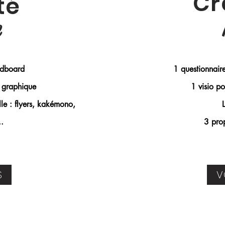
Cr
té
e
odboard
1 questionnaire
e graphique
1 visio po
le : flyers, kakémono,
..
3 pro
S
V