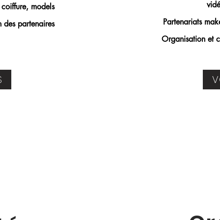
vidé
 coiffure, models
Partenariats make
n des partenaires
Organisation et c
S
V