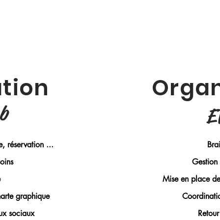
ation
Organ
eb
E
e, réservation ...
Bra
oins
Gestion 
e
Mise en place de 
harte graphique
Coordinati
ux sociaux
Retour