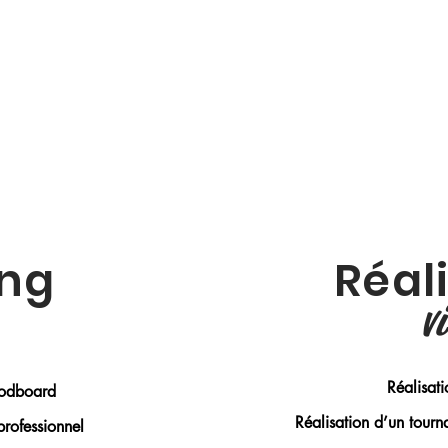
ing
Réal
v
Réalisat
oodboard
Réalisation d’un tourna
professionnel