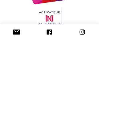
06 65 64 89 12
contact@milla-
communication.com
Confidentialit
CGV
é
Mentions légales