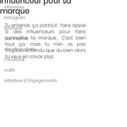
influenceur pour sa
Interviews
marque
Instagram
Tu entends ça partout : faire appel 
Business
à des influenceurs pour faire 
connaître ta marque… C’est bien 
Site internet
tout ça, mais tu n’en as pas 
shooting photo
toujours entendu que du bien alors 
tu veux en savoir plus. 
Facebook
outils
Initiatives & Engagements