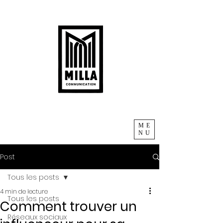
ME
NU
Post
Tous les posts
4 min de lecture
Tous les posts
Comment trouver un
Réseaux sociaux