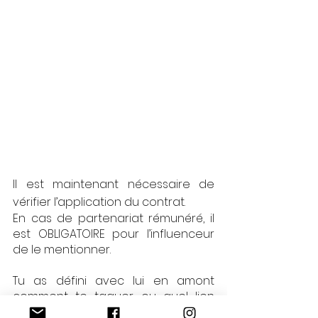
Il est maintenant nécessaire de 
vérifier l’application du contrat. 
En cas de partenariat rémunéré, il 
est OBLIGATOIRE pour l’influenceur 
de le mentionner. 
Tu as défini avec lui en amont 
comment te taguer ou quel lien 
mettre en avant lors de ses 