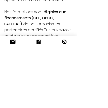
Nos formations sont 
éligibles aux 
financements (CPF, OPCO, 
FAFCEA…)
 via nos organismes 
partenaires certifiés. Tu veux savoir 
quelle aide correspond à ta 
situation et par quelle formation 
commencer ? 
contactez-nous
Milla Communication
aides formation numérique
financement formation numérique
financer une formation professionnelle
CPF formation numérique
OPCO formation
FAFCEA formation
FIFPL formation
AGEFICE formation
aides à la formation professionnelle
formation financée
financement formation auto-entrepreneur
budget formation entreprise
formation Instagram