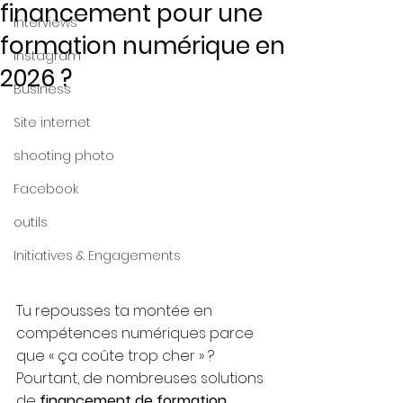
financement pour une
Interviews
formation numérique en
Instagram
2026 ?
Business
Site internet
shooting photo
Facebook
outils
Initiatives & Engagements
Tu repousses ta montée en 
compétences numériques parce 
que « ça coûte trop cher » ? 
Pourtant, de nombreuses solutions 
de 
financement de formation 