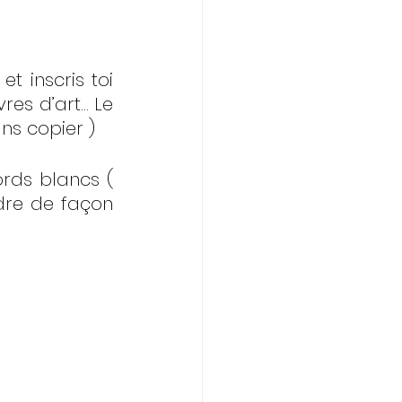
t inscris toi 
res d’art… Le 
ans copier ) 
ords blancs ( 
dre de façon 