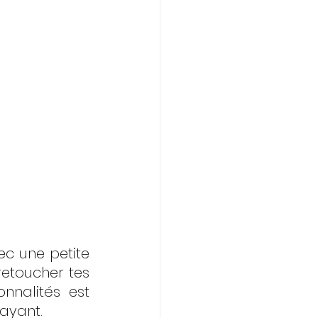
ec une petite 
etoucher tes 
nnalités est 
payant.