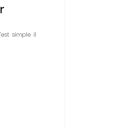
r
st simple il 