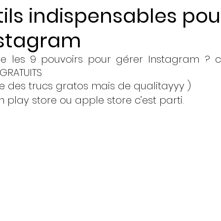
tils indispensables pou
nstagram
ents
e les 9 pouvoirs pour gérer Instagram ? c’e
s GRATUITS
uve des trucs gratos mais de qualitayyy ) 
 play store ou apple store c’est parti.