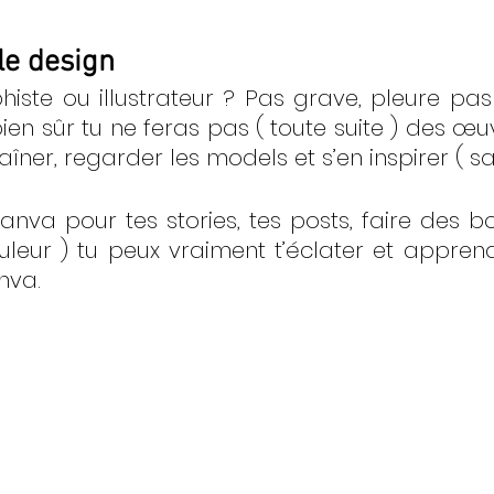
le design
iste ou illustrateur ? Pas grave, pleure pas e
bien sûr tu ne feras pas ( toute suite ) des œuv
raîner, regarder les models et s’en inspirer ( s
canva pour tes stories, tes posts, faire des b
leur ) tu peux vraiment t’éclater et appren
nva. 