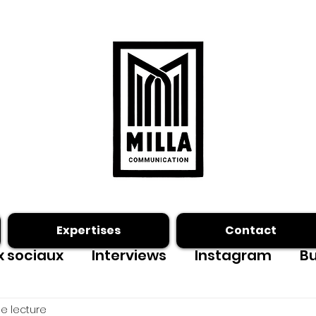
Expertises
Contact
 sociaux
Interviews
Instagram
Bu
ing photo
Facebook
outils
e lecture