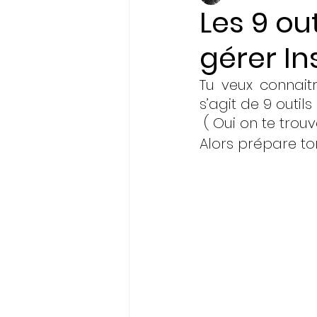
Les 9 ou
gérer I
Initiatives & Engagem
Tu veux connaitr
s’agit de 9 outil
 ( Oui on te tro
Alors prépare ton