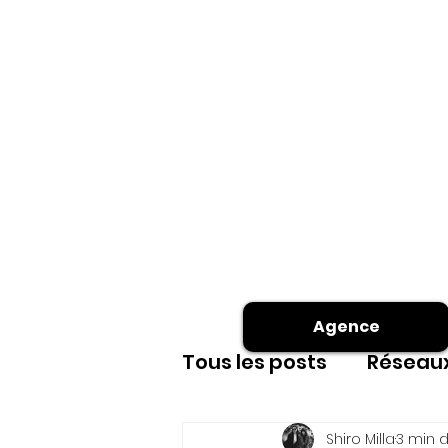
Agence
Tous les posts
Réseaux
Site internet
shoot
Shiro Milla
3 min d