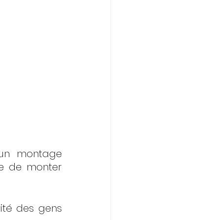
 un montage 
e de monter 
ité des gens 