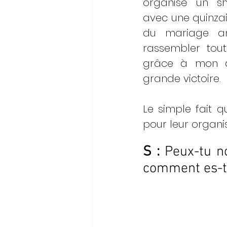
organisé un sho
avec une quinzai
du mariage ang
rassembler tout
grâce à mon c
grande victoire. 
Le simple fait q
pour leur organis
S : 
Peux-tu no
comment es-tu