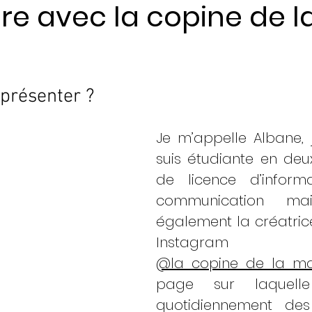
re avec la copine de l
ents
 présenter ? 
Je m’appelle Albane, j’
suis étudiante en deu
de licence d’inform
communication mai
également la créatric
Instagram  
@la_copine_de_la_mar
page sur laquelle
quotidiennement des i