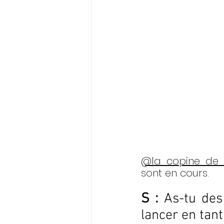
@la_copine_de_
sont en cours. 
S : 
As-tu des
lancer en tan