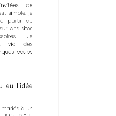
vitées de 
t simple, je 
 partir de 
ur des sites 
soires…  Je 
t via des 
rques coups 
eu l'idée 
 mariés à un 
 « qu’est-ce 