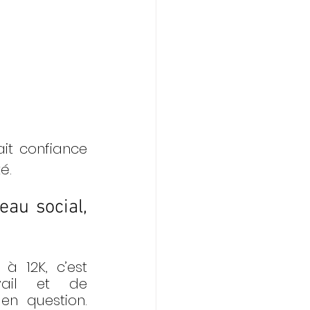
it confiance 
é. 
au social, 
à 12K, c’est 
ail et de 
n question. 