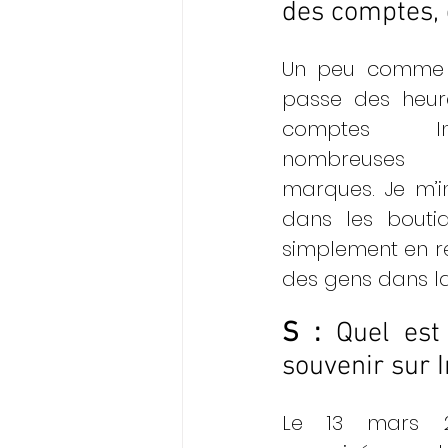
des comptes, 
Un peu comme t
passe des heure
comptes I
nombreuses 
marques. Je m’i
dans les boutiq
simplement en re
des gens dans la
S : 
Quel est
souvenir sur 
Le 13 mars 202