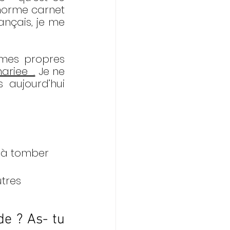
norme carnet 
nçais, je me 
mes propres 
ariee_.
 Je ne 
aujourd’hui 
 à tomber 
utres
e ? As- tu 