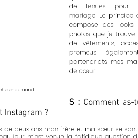
de tenues pour in
mariage. Le principe es
compose des looks à
photos que je trouve s
de vêtements, acces
promeus égalemen
partenariats mes ma
de cœur. 
rehelenearnaud
S : 
Comment as-tu 
t Instagram ? 
us de deux ans mon frère et ma sœur se sont
eau jour m’est venue la fatidique question de