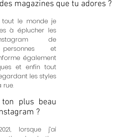
des magazines que tu adores ? 
out le monde je 
s à éplucher les 
nstagram de 
personnes et 
nforme également 
ues et enfin tout 
gardant les styles 
 rue. 
 ton plus beau 
Instagram ?
1, lorsque j’ai 