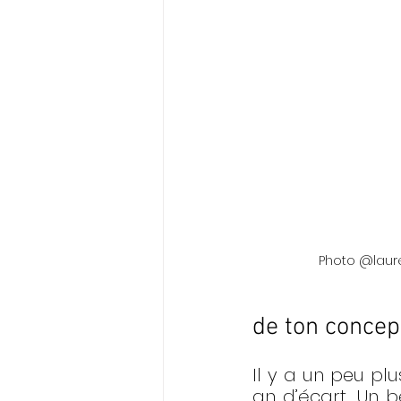
Photo @lau
de ton concep
Il y a un peu pl
an d’écart. Un b