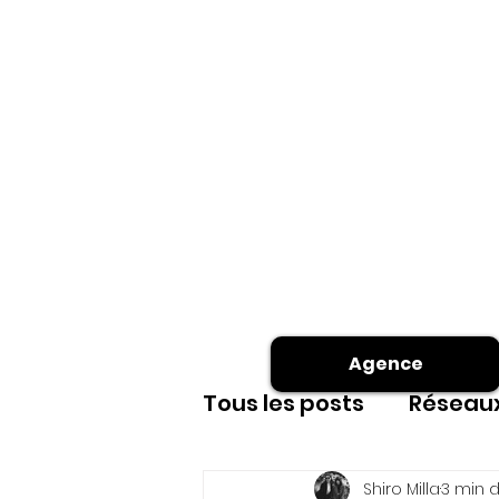
Agence
Tous les posts
Réseaux
Site internet
shoot
Shiro Milla
3 min d