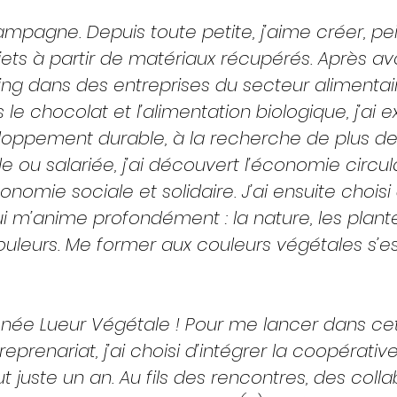
campagne. Depuis toute petite, j’aime créer, pe
ets à partir de matériaux récupérés. Après avoi
ing dans des entreprises du secteur alimentair
 chocolat et l’alimentation biologique, j’ai e
eloppement durable, à la recherche de plus de 
 ou salariée, j’ai découvert l’économie circula
économie sociale et solidaire. J’ai ensuite chois
i m’anime profondément : la nature, les plante
ouleurs. Me former aux couleurs végétales s’es
t née Lueur Végétale ! Pour me lancer dans cet
eprenariat, j’ai choisi d’intégrer la coopérative
ut juste un an. Au fils des rencontres, des coll