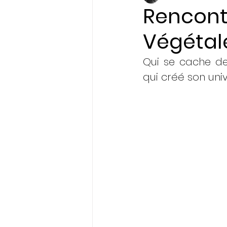
Rencont
Végétale
Initiatives & Engagem
Qui se cache der
qui créé son uni