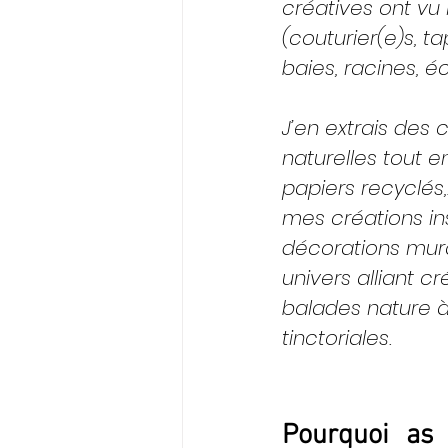
créatives ont vu 
(couturier(e)s, tap
baies, racines, é
J’en extrais des 
naturelles tout e
papiers recyclés,
mes créations in
décorations mura
univers alliant cr
balades nature à
tinctoriales.
Pourquoi as -