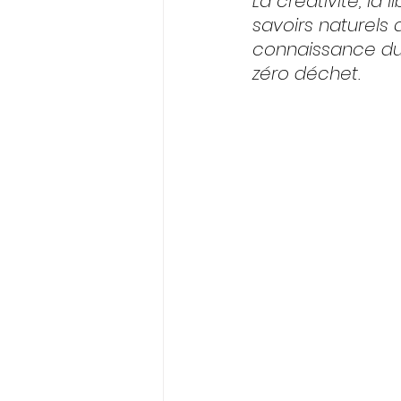
La créativité, la 
savoirs naturels q
connaissance du v
zéro déchet.