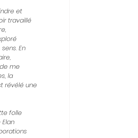
indre et 
r travaillé 
e, 
xploré 
sens. En 
ire, 
i de me 
s, la 
t révélé une 
te folle 
 Elan 
aborations 