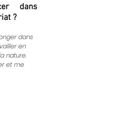
er dans 
iat ? 
plonger dans 
vailler en 
a nature. 
r et me 