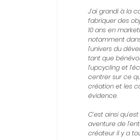
J’ai grandi à la 
fabriquer des obj
10 ans en market
notamment dans le
l’univers du dév
tant que bénévole
l’upcycling et l’
centrer sur ce qu
création et les c
évidence. 
C’est ainsi qu’es
aventure de l’entr
créateur il y a to