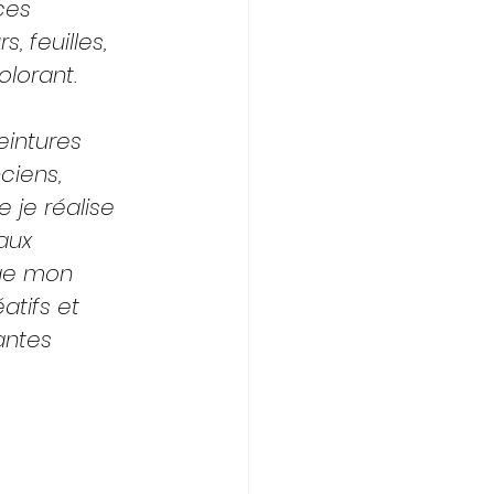
ces 
s, feuilles, 
lorant. 
eintures 
ciens, 
 je réalise 
aux 
age mon 
atifs et 
antes 