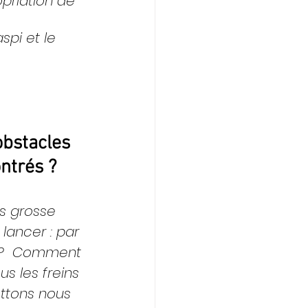
opriation de 
spi et le 
obstacles 
ntrés ?
us grosse 
 lancer : par 
?  Comment 
us les freins 
ttons nous 