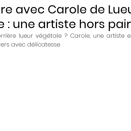
re avec Carole de Lue
 : une artiste hors pair
ents
rière lueur végétale ? Carole, une artiste ex
vers avec délicatesse.