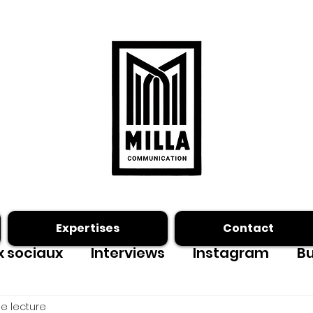
Expertises
Contact
 sociaux
Interviews
Instagram
Bu
ing photo
Facebook
outils
e lecture