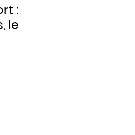
rt :
, le