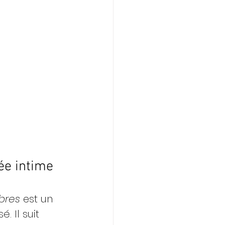
gée intime
ibres
 est un 
 Il suit 