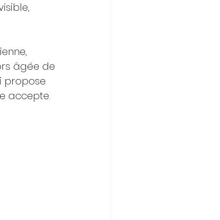
sible, 
ienne, 
lors âgée de 
ui propose 
ne accepte.