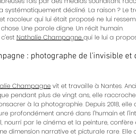
mbreuses fois par des médias souhaitant raco
e a systématiquement décliné. La raison ? Le t
et racoleur qui lui était proposé ne lui ressem
e chose. Une parole digne. Un récit humain.
c'est 
Nathalie Champagne 
qui le lui a propo
pagne : photographe de l'invisible et 
alie Champagne
 vit et travaille à Nantes. An
que pendant plus de vingt ans, elle raccroche 
consacrer à la photographie. Depuis 2018, elle
eure profondément ancré dans l'humain et l'in
l, nourri par le cinéma et la peinture, confère 
e dimension narrative et picturale rare. Elle 