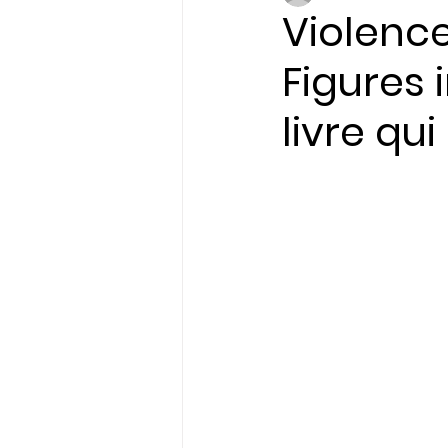
Violence
Figures 
Initiatives & Engagem
livre qu