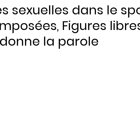
s sexuelles dans le spo
imposées, Figures libres
ents
i donne la parole