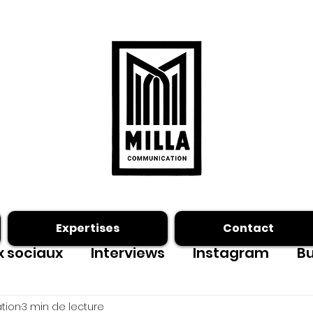
Expertises
Contact
 sociaux
Interviews
Instagram
Bu
ing photo
Facebook
outils
tion
3 min de lecture