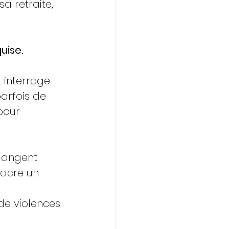
a retraite, 
uise.
 interroge 
arfois de 
pour 
langent 
sacre un 
de violences 