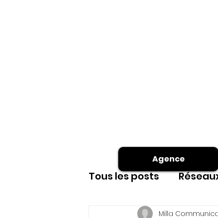
Agence
Tous les posts
Réseaux
Site internet
shoot
Milla Communica