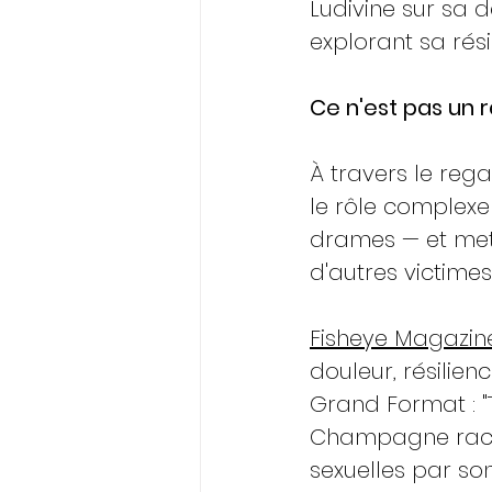
Ludivine sur sa d
explorant sa rés
Ce n'est pas un r
À travers le reg
le rôle complexe 
drames — et met 
d'autres victimes
Fisheye Magazin
douleur, résilien
Grand Format : "
Champagne racont
sexuelles par son