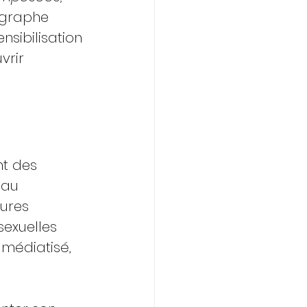
ographe 
sibilisation 
vrir 
nt des 
eau 
ures 
exuelles 
 médiatisé, 