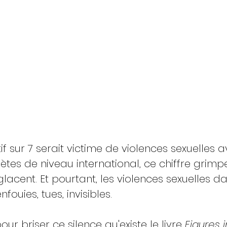
tif sur 7 serait victime de violences sexuelles a
lètes de niveau international, ce chiffre grimpe 
glacent. Et pourtant, 
les violences sexuelles da
enfouies
, tues, invisibles.
ur briser ce silence qu'existe le livre 
Figures 