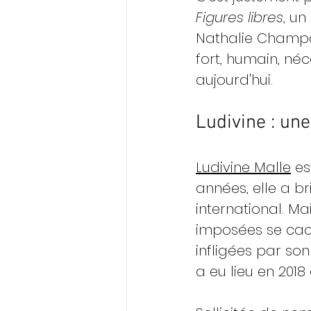
Figures libres
, u
Nathalie Champag
fort, humain, néc
aujourd'hui.
Ludivine : une
Ludivine Malle
 es
années, elle a br
international. Ma
imposées se cach
infligées par so
a eu lieu en 2018