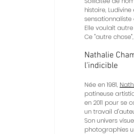
Sollicitée de no
histoire, Ludivin
sensationnaliste 
Elle voulait autr
Ce "autre chose", 
Nathalie Cham
l'indicible
Née en 1981, 
Nath
patineuse artisti
en 2011 pour se 
un travail d'aut
Son univers visue
photographies un