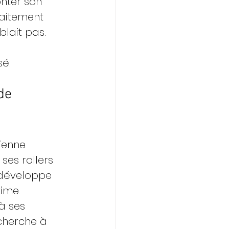
nter son 
raitement 
blait pas. 
sé.
de 
cienne 
ses rollers 
 développe 
time.
à ses 
cherche à 