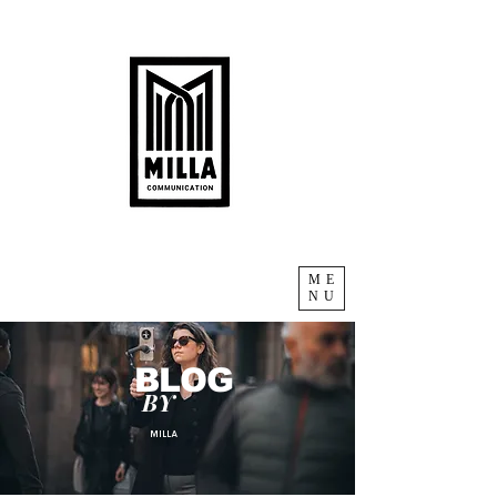
ME
NU
BLOG
BY
MILLA