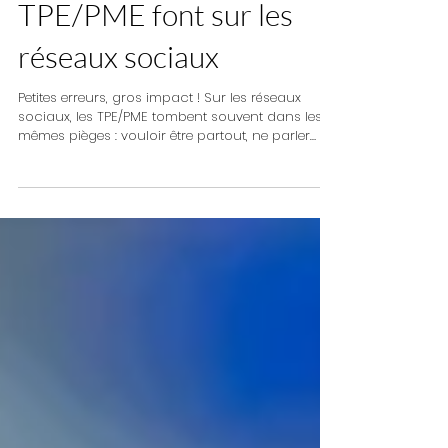
5 erreurs que les
TPE/PME font sur les
réseaux sociaux
Petites erreurs, gros impact ! Sur les réseaux
sociaux, les TPE/PME tombent souvent dans les
mêmes pièges : vouloir être partout, ne parler
que de soi, publier sans visuel… Résultat : peu
d’engagement, peu de retombées. Et pourtant, il
suffit parfois de quelques ajustements pour faire
toute la différence. On vous partage les 5 erreurs
les plus courantes – et surtout, comment les
éviter simplement.