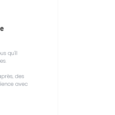
ne
s qu'il 
es.
près, des 
dience avec 