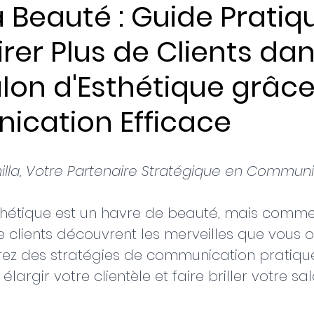
la Beauté : Guide Pratiq
irer Plus de Clients da
ents
lon d'Esthétique grâc
cation Efficace
illa, Votre Partenaire Stratégique en Commun
thétique est un havre de beauté, mais commen
e clients découvrent les merveilles que vous o
lorez des stratégies de communication pratiqu
, élargir votre clientèle et faire briller votre sal