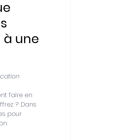
ue
ns
e à une
ication
t faire en 
ffrez ? Dans 
es pour 
on.