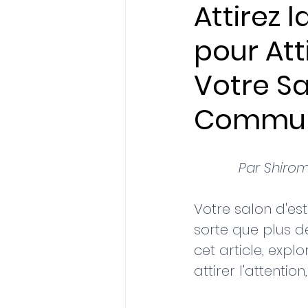
Attirez 
pour Att
Initiatives & Engagem
Votre Sa
Communi
Par Shirom
Votre salon d'es
sorte que plus d
cet article, exp
attirer l'attention