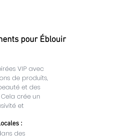
ents pour Éblouir
irées VIP avec 
ns de produits, 
beauté et des 
. Cela crée un 
ivité et 
Locales :
dans des 