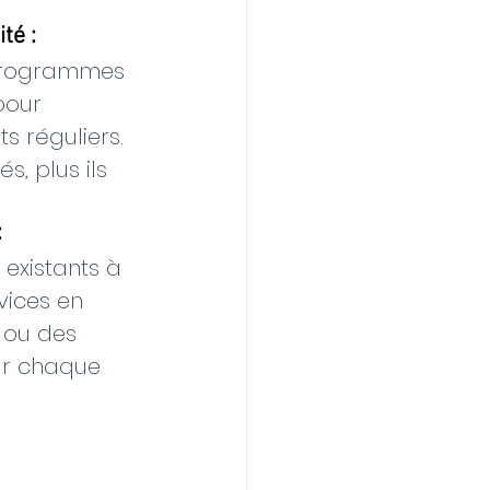
té :
programmes 
pour 
s réguliers. 
s, plus ils 
:
 existants à 
ices en 
 ou des 
r chaque 