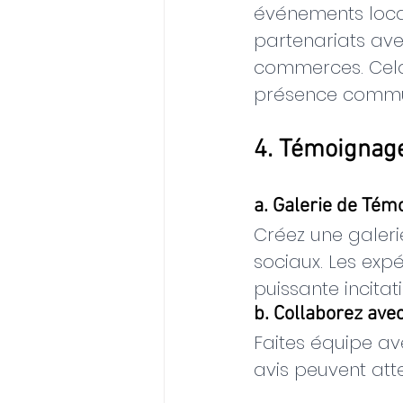
événements loca
partenariats ave
commerces. Cela
présence communa
4. Témoignage
a. Galerie de Tém
Créez une galeri
sociaux. Les exp
puissante incitati
b. Collaborez ave
Faites équipe av
avis peuvent atte