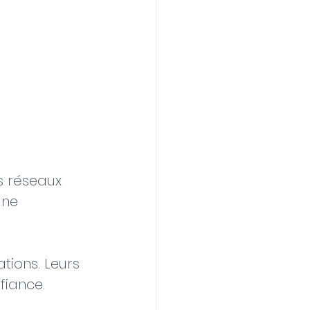
s réseaux 
une 
tions. Leurs 
fiance.