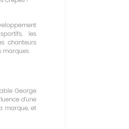
s crêpes ! 
éveloppement 
ortifs, les 
es chanteurs 
s marques. 
nable George 
fluence d’une 
a marque, et 