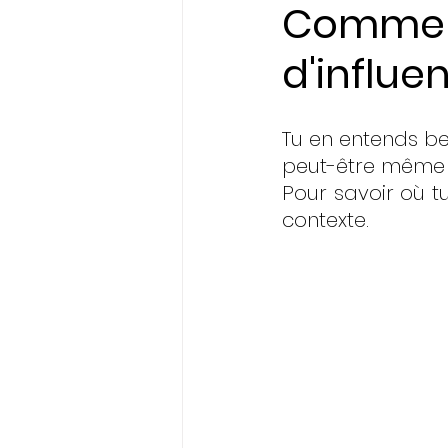
Comment
d'influe
Initiatives & Engagem
Tu en entends be
peut-être même un
Pour savoir où t
contexte. 