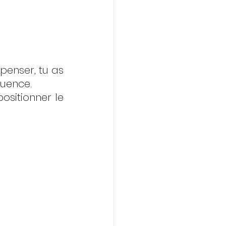
enser, tu as 
luence. 
sitionner le 