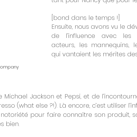
tant pour Nancy que pour le
[bond dans le temps !] 
Ensuite, nous avons vu le d
de l’influence avec les sp
acteurs, les mannequins, l
qui vantaient les mérites de
g Company
e Michael Jackson et Pepsi, et de l’incontour
so (what else ?!). Là encore, c’est utiliser l’in
notoriété pour faire connaître son produit, s
s bien. 