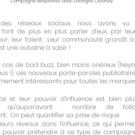
Campagne Nespresso avec Georges Clooney
e des réseaux sociaux, nous avons vu l
font de plus en plus parler d’eux, par leur
r, leur talent… Leur communauté grandit à v
st une aubaine à saisir ! 
n cas de bad buzz, bien moins onéreux (Neym
us !), ces nouveaux porte-paroles publicitaire
mement intéressants pour toutes les marques
e et leur pouvoir d’influence est bien plu
ble qu'auparavant : nombre de follow
… On peut quantifier sa prise de risque.
usieurs niveaux dans l’influence, ce qui permet
pouvoir prétendre à ce type de campagne p