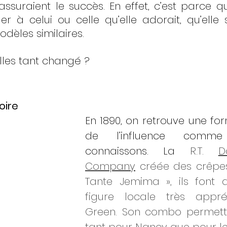
assuraient le succès. En effet, c’est parce qu
er à celui ou celle qu’elle adorait, qu’elle s
dèles similaires.
lles tant changé ?
oire 
En 1890, on retrouve une f
de l’influence comme
connaissons. La 
R.T. 
D
Company
 créée des crêpes
Tante Jemima », ils font 
figure locale très appré
Green. Son combo permettr