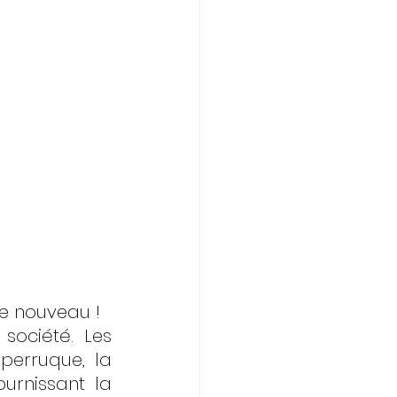
e nouveau ! 
ociété. Les 
erruque, la 
urnissant la 