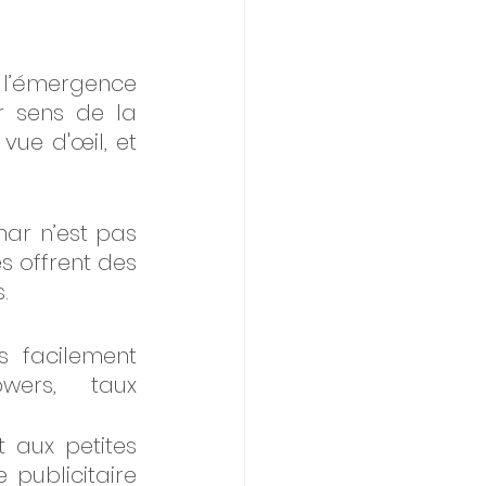
’émergence 
 sens de la 
ue d'œil, et 
ar n’est pas 
s offrent des 
. 
s facilement 
ers, taux 
 aux petites 
ublicitaire 