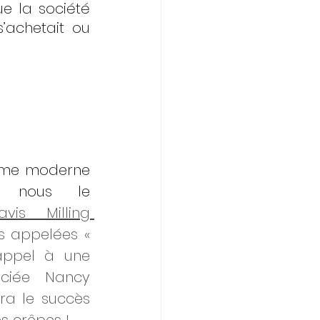
e la société 
’achetait ou 
orme moderne 
 nous le 
avis Milling 
 appelées « 
appel à une 
ciée Nancy 
a le succès 