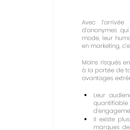
Avec l’arrivé
d’anonymes qui 
mode, leur humou
en marketing, c’e
Moins risqués e
à la portée de to
avantages extrê
Leur audienc
quantifia
d’engagement
Il existe pl
marques de 