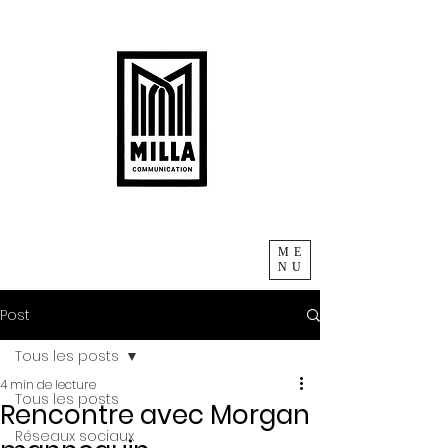
ME
NU
Post
Tous les posts
4 min de lecture
Tous les posts
Rencontre avec Morgan
Réseaux sociaux