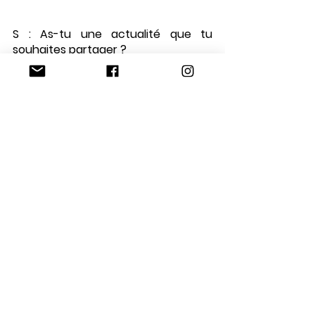
S : As-tu une actualité que tu 
souhaites partager ? 
Morgan : 
Carrément , venez suivre 
mon actualité et mon quotidien sur 
les réseaux sociaux , vous pouvez 
venir me soutenir sur instagram 
@morgan.mannequin
Ps :  Merci énormément de m’avoir 
accordé cette interview. Je  vous 
en suis très reconnaissante. 
J’espère que cet article vous plaira 
et aura aidé quelques personnes, 
lecteurs et lectrices, à très bientôt, 
Morgan.
Merci à toi Morgan <3