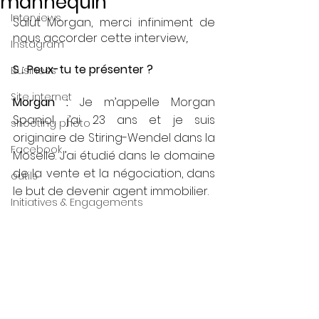
mannequin
Interviews
Salut Morgan, merci infiniment de 
nous accorder cette interview,.
Instagram
S : Peux-tu te présenter ? 
Business
Site internet
Morgan : 
Je m’appelle Morgan 
Spaniol, j’ai 23 ans et je suis 
shooting photo
originaire de Stiring-Wendel dans la 
Facebook
Moselle. J’ai étudié dans le domaine 
de la vente et la négociation, dans 
outils
le but de devenir agent immobilier.
Initiatives & Engagements