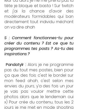
leur ou alors je ne me prend pas la 
tête je bloque et basta ! Sur twitch 
et j'ai la chance d'avoir des 
modérateurs formidables qui ban 
directement tout individu méchant 
on va dire ahah 
S : Comment fonctionnes-tu pour 
créer du contenu ? Est ce que tu 
programmes tes posts ? As-tu des 
inspirations ?  
 Pandatylr : 
Alors je ne programme 
pas du tout mes postes, bien pour 
ça que des fois c'est le bordel sur 
mon feed ahah, c'est selon mes 
envies du jours, y'a des fois un jour 
je vais pas vouloir mettre cette 
photos alors que le lendemain oui 
x) Pour crée du contenu, tous les 2 
jours je me met en mode shooting 