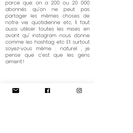
parce que on a 200 ou 20 000 
abonnés qu'on ne peut pas 
partager les mêmes choses de 
notre vie quotidienne etc, Il faut 
aussi utiliser toutes les mises en 
avant qu' instagram nous donne 
comme les hashtag etc Et surtout 
soyez-vous même ; naturel , je 
pense que c'est que les gens 
aiment !
S : Quel est ton meilleur souvenir, ta 
plus belle expérience que t'as 
permis ton statut d'influenceuse ? 