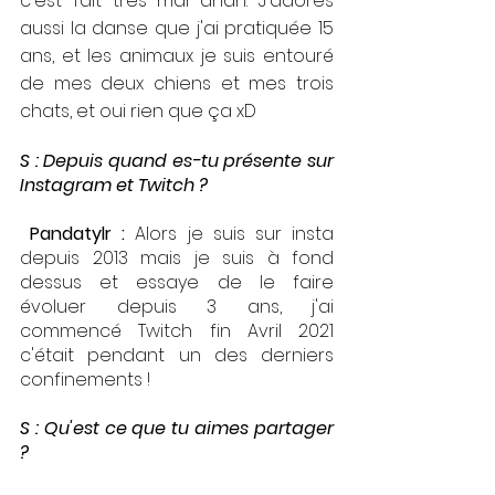
c'est fait très mal ahah. J'adores 
aussi la danse que j'ai pratiquée 15 
ans, et les animaux je suis entouré 
de mes deux chiens et mes trois 
chats, et oui rien que ça xD 
S : Depuis quand es-tu présente sur 
Instagram et Twitch ?
 Pandatylr : 
Alors je suis sur insta 
depuis 2013 mais je suis à fond 
dessus et essaye de le faire 
évoluer depuis 3 ans, j'ai 
commencé Twitch fin Avril 2021 
c'était pendant un des derniers 
confinements ! 
S : Qu'est ce que tu aimes partager 
?  