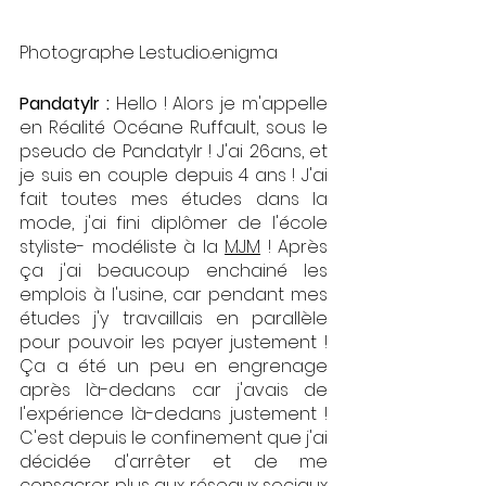
Photographe 
Lestudio.enigma 
Pandatylr : 
Hello ! Alors je m'appelle 
en Réalité Océane Ruffault, sous le 
pseudo de Pandatylr ! J'ai 26ans, et 
je suis en couple depuis 4 ans ! J'ai 
fait toutes mes études dans la 
mode, j'ai fini diplômer de l'école 
styliste- modéliste à la 
MJM
 ! Après 
ça j'ai beaucoup enchainé les 
emplois à l'usine, car pendant mes 
études j'y travaillais en parallèle 
pour pouvoir les payer justement ! 
Ça a été un peu en engrenage 
après là-dedans car j'avais de 
l'expérience là-dedans justement ! 
C'est depuis le confinement que j'ai 
décidée d'arrêter et de me 
consacrer plus aux réseaux sociaux 