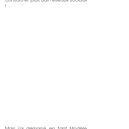
! 
Mais j'ai démarré en tant Modèle 