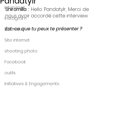
Pandatylr
Interviews
Shiromilla : 
Hello Pandatylr, Merci de 
nous avoir accordé cette interview.
Instagram
Est-ce que tu peux te présenter ? 
Business
Site internet
shooting photo
Facebook
outils
Initiatives & Engagements