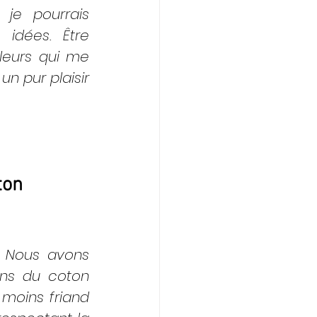
je pourrais 
idées. Être 
eurs qui me 
n pur plaisir 
ton 
. Nous avons 
ons du coton 
 moins friand 