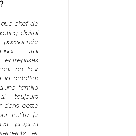
? 
t que chef de 
ting digital 
 passionnée 
uriat. J’ai 
ntreprises 
ent de leur 
t la création 
’une famille 
’ai toujours 
 dans cette 
. Petite, je 
es propres 
êtements et 