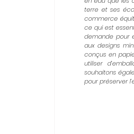
en eau que les c
terre et ses éc
commerce équita
ce qui est essent
demande pour év
aux designs min
conçus en papier
utiliser d’emba
souhaitons égal
pour préserver l