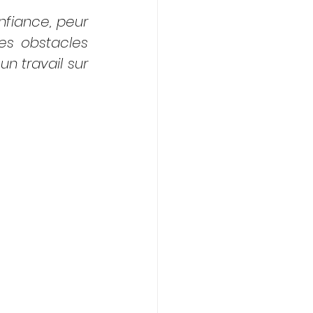
fiance, peur 
es obstacles 
n travail sur 