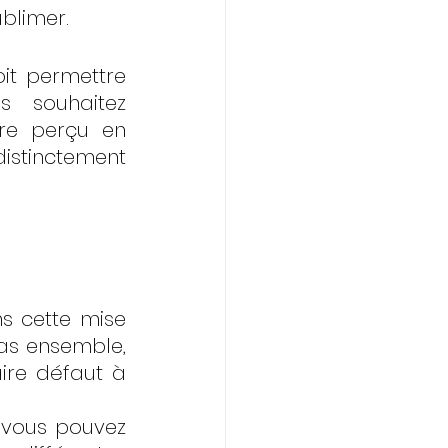
ublimer.
oit permettre 
s souhaitez 
re perçu en 
stinctement 
 cette mise 
as ensemble, 
ire défaut à 
 vous pouvez 