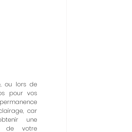
, ou lors de 
os pour vos 
 permanence 
lairage, car 
btenir une 
e de votre 