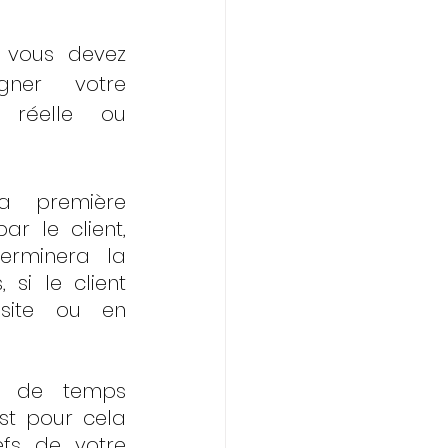
 vous devez 
gner votre 
t réelle ou 
a première 
r le client, 
erminera la 
si le client 
site ou en 
u de temps 
st pour cela 
fs de votre 