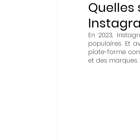
Quelles 
Instagr
Initiatives & Engagem
En 2023, Instag
populaires. Et av
plate-forme cont
et des marques.