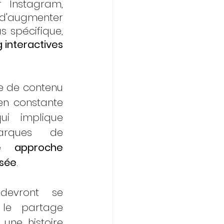
 Instagram, 
d'augmenter 
s spécifique, 
interactives 
e de contenu 
en constante 
ui implique 
pour les marques de 
e approche 
isée
.
evront se 
le partage 
une histoire 