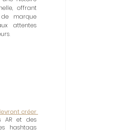
elle, offrant 
 de marque 
x attentes 
urs.
evront créer 
s AR et des 
es hashtags 