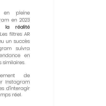
en pleine 
ram en 2023 
 la réalité 
 Les filtres AR 
u un succès 
gram suivra 
tendance en 
similaires. 
gement de 
r Instagram 
 d'interagir 
emps réel.