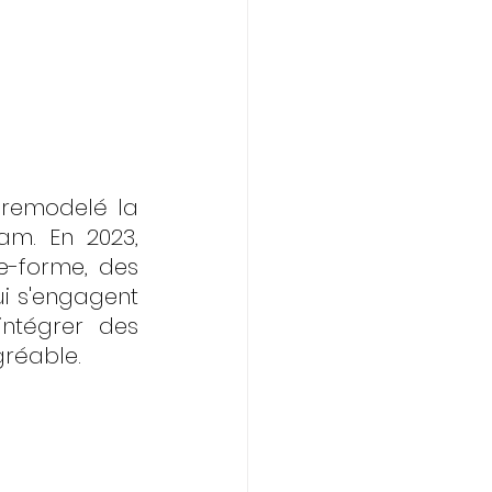
remodelé la 
m. En 2023, 
e-forme, des 
 s'engagent 
tégrer des 
gréable.