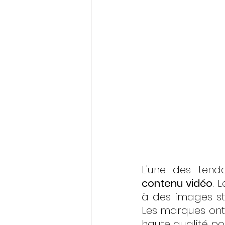
L'une des tend
contenu vidéo
. 
à des images sta
Les marques ont 
haute qualité po