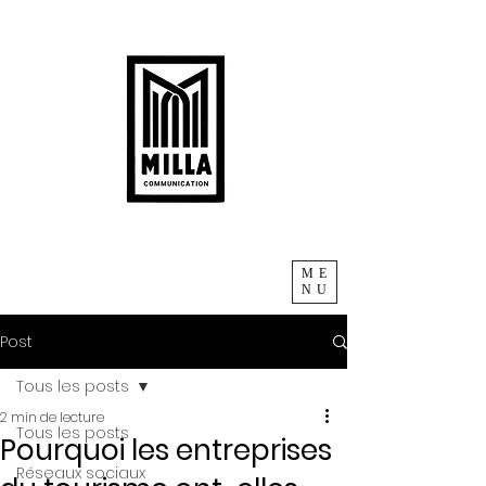
ME
NU
Post
Tous les posts
2 min de lecture
Tous les posts
Pourquoi les entreprises
Réseaux sociaux