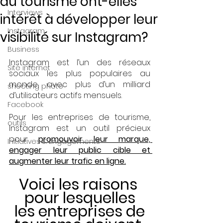
du tourisme ont-elles
Interviews
intérêt à développer leur
Instagram
visibilité sur Instagram?
Business
Instagram est l’un des réseaux 
Site internet
sociaux les plus populaires au 
monde, avec plus d’un milliard 
shooting photo
d’utilisateurs actifs mensuels. 
Facebook
Pour les entreprises de tourisme, 
outils
Instagram est un outil précieux 
pour 
promouvoir leur marque, 
Initiatives & Engagements
engager leur public cible et 
augmenter leur trafic en ligne.
Voici les raisons 
pour lesquelles
 les entreprises de 